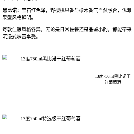
黑比诺：
宝石红色泽，野樱桃果香与橡木香气自然融合，优雅
果型风格鲜明。
每款佳酿风格各异，无论是日常佐餐还是品鉴小酌，都能带来
沉浸式味蕾享受。
13度750ml黑比诺干
红葡萄酒