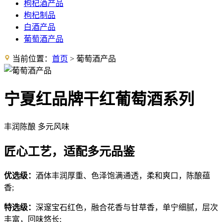
枸杞酒产品
枸杞制品
白酒产品
葡萄酒产品
当前位置：
首页
> 葡萄酒产品
宁夏红品牌干红葡萄酒系列
丰润陈酿 多元风味
匠心工艺，适配多元品鉴
优选级：
酒体丰润厚重、色泽饱满通透，柔和爽口，陈酿蕴
香;
特选级：
深邃宝石红色，融合花香与甘草香，单宁细腻，层次
丰富，回味悠长;